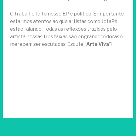
O trabalho feito nesse EP é político. É importante
estarmos atentos ao que artistas como JotaPê
estão falando. Todas as reflexões trazidas pelo
artista nessas três faixas são engrandecedoras e
merecem ser escutadas. Escute “
Arte Viva
”!
←
Post anterior
Post seguinte
→