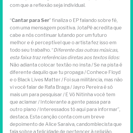
com que a reflexão seja individual.
“
Cantar para Ser
” finaliza o EP falando sobre fé,
com uma mensagem positiva. JotaPê acredita que
cabe a nós continuar lutando por um futuro
melhor e é perceptível que o artista fez isso em
todo seu trabalho. “
Diferente das outras músicas,
esta faixa traz referências diretas aos textos lidos:
Não adianta colocar textão no insta / Se na pista é
diferente daquilo que tu propaga / Conhece Floyd
e o Black Lives Matter / Foi sua militância, mas não
vi você falar de Rafa Braga / Jayro Pereira é só
mais um para pesquisar / E Vó Nitinha você tem
que aclamar / Intolerante a gente passa para
outro plano / Interessados tô aqui para informar”,
destaca. Esta canção conta com um breve
depoimento de Alice Saraiva, candomblecista que
fala sobre a felicidade de pertencer à religião.