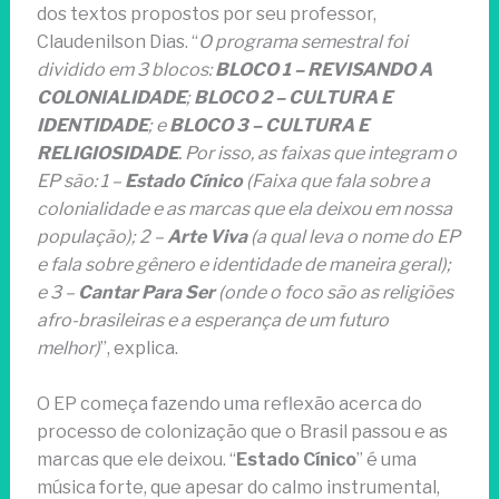
dos textos propostos por seu professor,
Claudenilson Dias. “
O programa semestral foi
dividido em 3 blocos:
BLOCO 1 – REVISANDO A
COLONIALIDADE
;
BLOCO 2 – CULTURA E
IDENTIDADE
; e
BLOCO 3 – CULTURA E
RELIGIOSIDADE
. Por isso, as faixas que integram o
EP são: 1 –
Estado Cínico
(Faixa que fala sobre a
colonialidade e as marcas que ela deixou em nossa
população); 2 –
Arte Viva
(a qual leva o nome do EP
e fala sobre gênero e identidade de maneira geral);
e 3 –
Cantar Para Ser
(onde o foco são as religiões
afro-brasileiras e a esperança de um futuro
melhor)
”, explica.
O EP começa fazendo uma reflexão acerca do
processo de colonização que o Brasil passou e as
marcas que ele deixou. “
Estado Cínico
” é uma
música forte, que apesar do calmo instrumental,