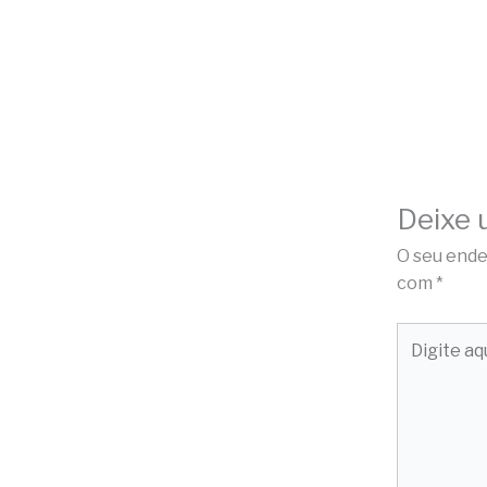
Deixe 
O seu ende
com
*
Digite
aqui...