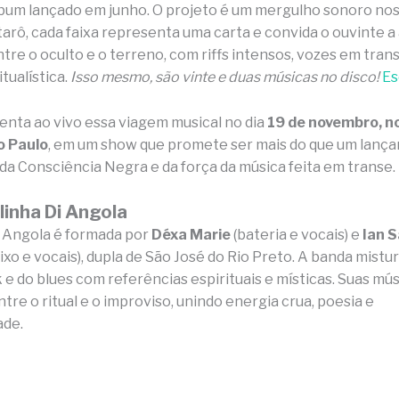
álbum lançado em junho. O projeto é um mergulho sonoro no
tarô, cada faixa representa uma carta e convida o ouvinte a
tre o oculto e o terreno, com riffs intensos, vozes em tran
tualística.
Isso mesmo, são vinte e duas músicas no disco!
Es
enta ao vivo essa viagem musical no dia
19 de novembro, n
o Paulo
, em um show que promete ser mais do que um lanç
da Consciência Negra e da força da música feita em transe.
linha Di Angola
i Angola é formada por
Déxa Marie
(bateria e vocais) e
Ian 
aixo e vocais), dupla de São José do Rio Preto. A banda mistu
 e do blues com referências espirituais e místicas. Suas mú
tre o ritual e o improviso, unindo energia crua, poesia e
ade.