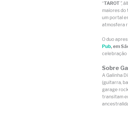
“
TAROT
”
, 
maiores do 
um portal en
atmosfera ri
O duo apres
Pub
, em Sã
celebração 
Sobre Ga
A Galinha D
(guitarra, b
garage rock
transitam en
ancestralid