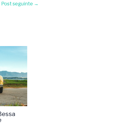
Post seguinte
→
 Bessa
e