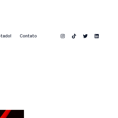
otado!
Contato