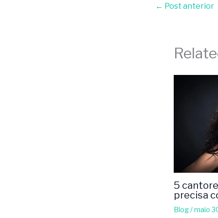
←
Post anterior
Relate
5 cantore
precisa 
Blog
/
maio 3