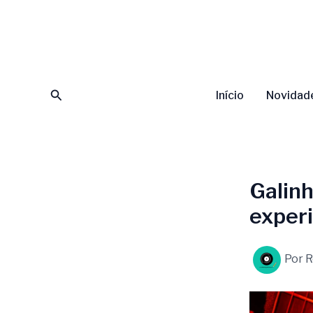
Ir
para
o
conteúdo
Pesquisar
Início
Novidad
Galinh
experi
Por
R