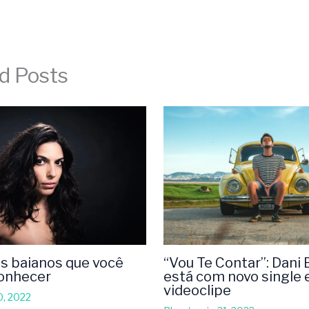
d Posts
s baianos que você
“Vou Te Contar”: Dani
conhecer
está com novo single 
videoclipe
0, 2022