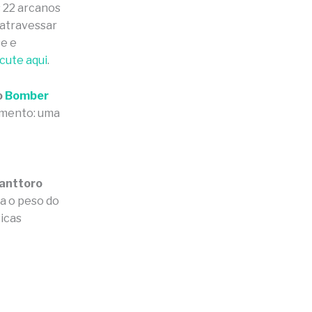
s 22 arcanos
 atravessar
se e
cute aqui
.
o
Bomber
amento: uma
Santtoro
ra o peso do
sicas