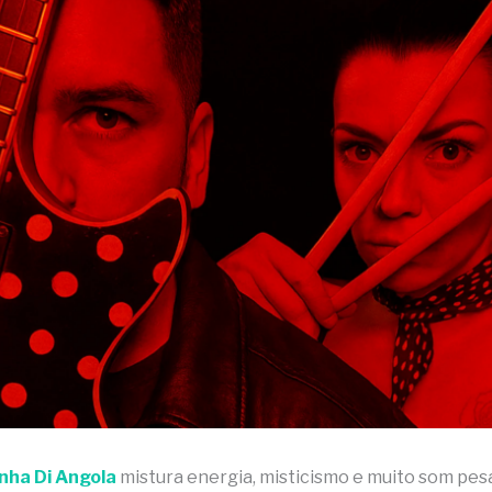
inha Di Angola
mistura energia, misticismo e muito som pe