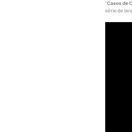
“
Casos de 
série de la