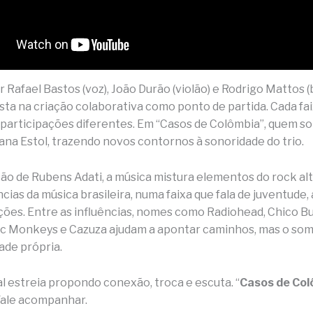
Rafael Bastos (voz), João Durão (violão) e Rodrigo Mattos (b
sta na criação colaborativa como ponto de partida. Cada fai
participações diferentes. Em “Casos de Colômbia”, quem so
iana Estol, trazendo novos contornos à sonoridade do trio.
o de Rubens Adati, a música mistura elementos do rock al
ias da música brasileira, numa faixa que fala de juventude,
ões. Entre as influências, nomes como Radiohead, Chico B
ic Monkeys e Cazuza ajudam a apontar caminhos, mas o so
ade própria.
al estreia propondo conexão, troca e escuta. “
Casos de Co
Vale acompanhar.