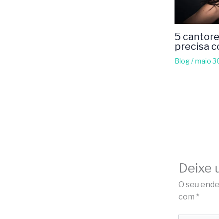
5 cantore
precisa 
Blog
/
maio 3
Deixe 
O seu ende
com
*