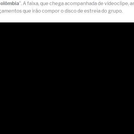
Colômbia
”. A faixa, que chega acompanhada de videoclipe, 
nçamentos que irão compor o disco de estreia do grupo.