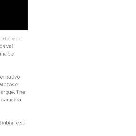
ateria), o
xa vai
ma é a
ternativo
 afetos e
uarque, The
m caminha
lômbia
” é só