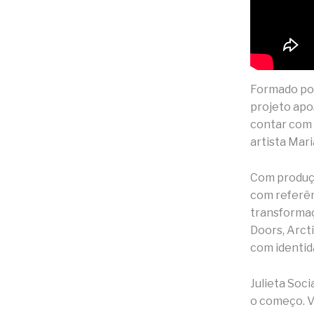
Formado por 
projeto apo
contar com 
artista Mar
Com produçã
com referênc
transformaç
Doors, Arct
com identid
Julieta Soci
o começo. 