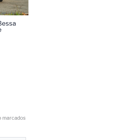
 Bessa
e
o marcados