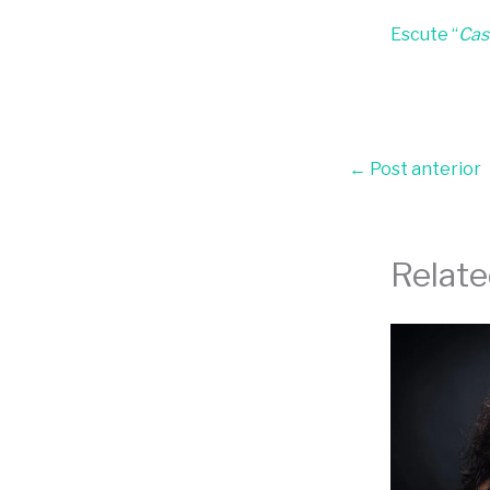
Escute “
Cas
←
Post anterior
Relate