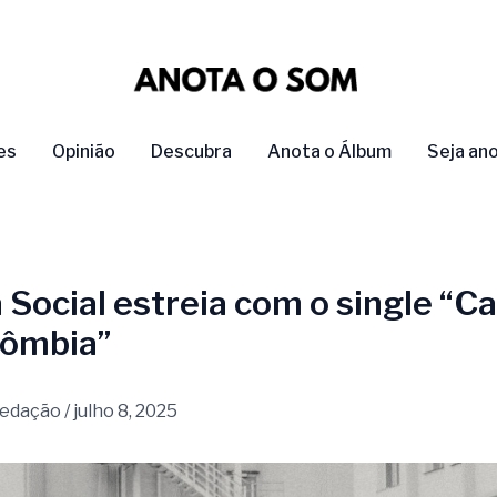
es
Opinião
Descubra
Anota o Álbum
Seja an
a Social estreia com o single “C
lômbia”
edação
/
julho 8, 2025