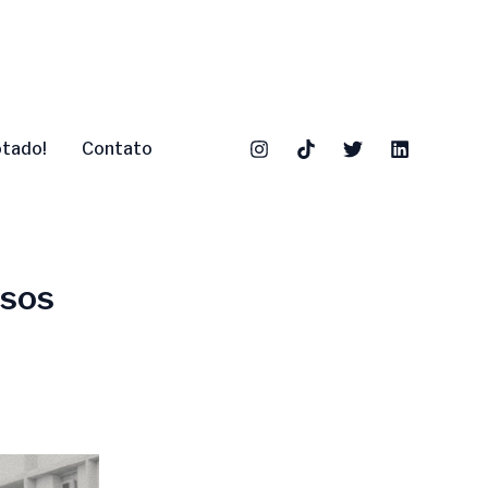
otado!
Contato
asos