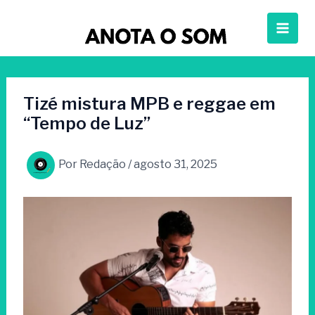
Ir
para
o
conteúdo
Tizé mistura MPB e reggae em
“Tempo de Luz”
Por
Redação
/
agosto 31, 2025