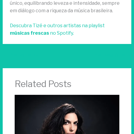
único, equilibrando leveza e intensidade, sempre
em diálogo com a riqueza da música brasileira.
Descubra Tizé e outros artistas na playlist
músicas frescas
no Spotify.
←
Post anterior
Post seguinte
→
Related Posts