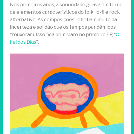
Nos primeiros anos, a sonoridade girava em torno
de elementos característicos do folk, lo-fi e rock
alternativo. As composições refletiam muito da
incerteza e solidão que os tempos pandêmicos
trouxeram. Isso fica bem claro no primeiro EP, “
O
Fel dos Dias
”.