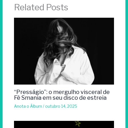
Related Posts
“Presságio”: o mergulho visceral de
Fê Smania em seu disco de estreia
Anota o Álbum
/
outubro 14, 2025