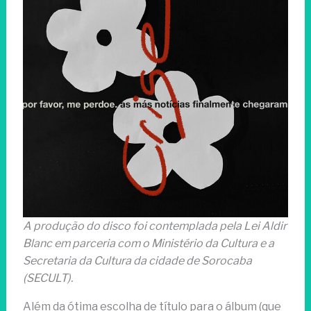
A produção do disco foi contemplada pela Lei Aldir
Blanc em parceria com o Ministério da Cultura e a
Secretaria da Cultura da cidade de Sorocaba
(SECULT).
Além da ótima escolha de título para o álbum (que