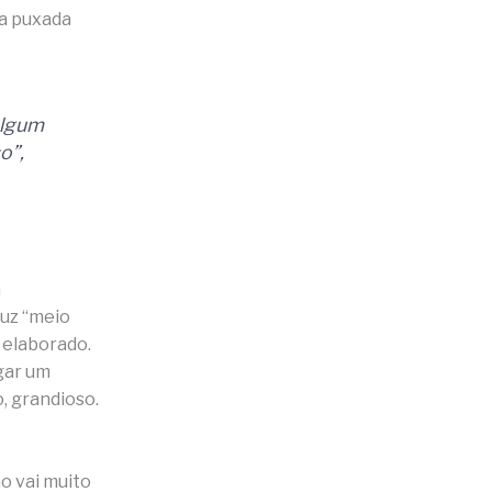
ta puxada
algum
o”,
a
duz “meio
r elaborado.
gar um
o, grandioso.
o vai muito