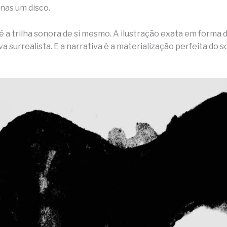
nas um disco.
é a trilha sonora de si mesmo. A ilustração exata em forma 
a surrealista. E a narrativa é a materialização perfeita do