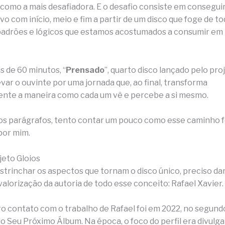
 como a mais desafiadora. E o desafio consiste em conseguir
vo com início, meio e fim a partir de um disco que foge de t
padrões e lógicos que estamos acostumados a consumir em
s de 60 minutos, “
Prensado
”, quarto disco lançado pelo pro
var o ouvinte por uma jornada que, ao final, transforma
nte a maneira como cada um vê e percebe a si mesmo.
s parágrafos, tento contar um pouco como esse caminho f
por mim.
jeto Gloios
strinchar os aspectos que tornam o disco único, preciso dar
alorização da autoria de todo esse conceito: Rafael Xavier.
o contato com o trabalho de Rafael foi em 2022, no segund
o Seu Próximo Álbum. Na época, o foco do perfil era divulga