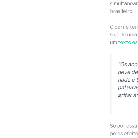
simultaneam
brasileiro.
O cerne tem
sujo de uma
um
texto es
“Os aco
neve de
nada é t
palavras
gritar a
Só por essa
pelos efeit