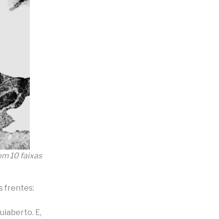
om 10 faixas
s frentes:
iaberto. E,