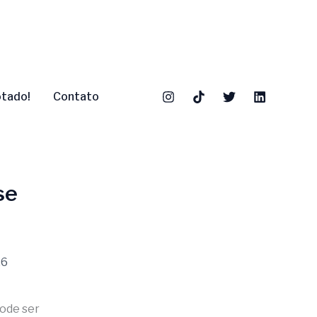
otado!
Contato
se
26
pode ser