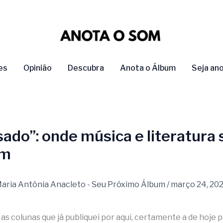
es
Opinião
Descubra
Anota o Álbum
Seja an
ado”: onde música e literatura 
em
aria Antônia Anacleto - Seu Próximo Álbum
/
março 24, 20
as colunas que já publiquei por aqui, certamente a de hoje 