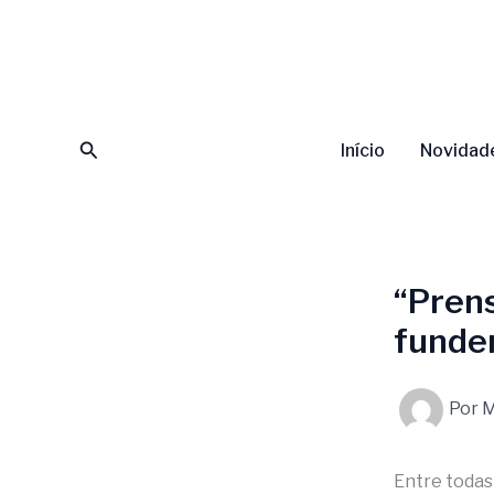
Ir
para
o
conteúdo
Pesquisar
Início
Novidad
“Prens
fund
Por
M
Entre todas 