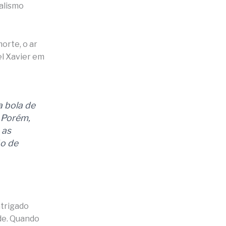
alismo
orte, o ar
el Xavier em
 bola de
. Porém,
 as
ão de
ntrigado
de. Quando