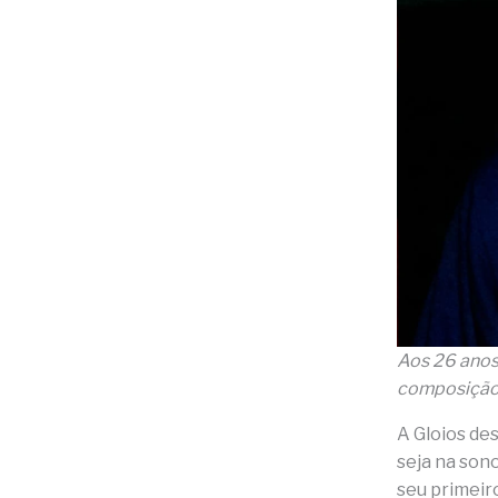
Aos 26 anos,
composição c
A Gloios de
seja na son
seu primeir