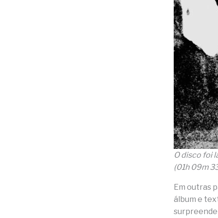
O disco foi 
(01h 09m 33
Em outras p
álbum e tex
surpreenden