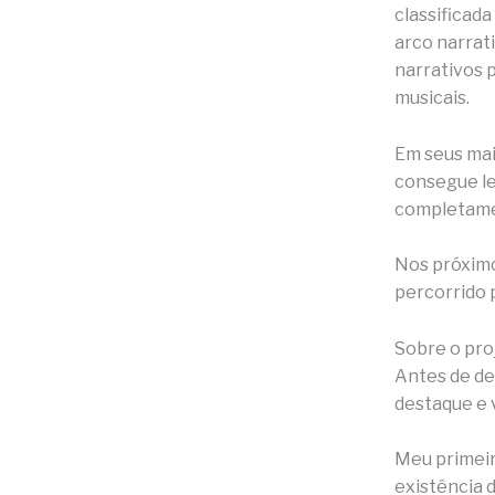
classificada
arco narrati
narrativos 
musicais.
Em seus mai
consegue le
completame
Nos próximo
percorrido 
Sobre o pro
Antes de de
destaque e v
Meu primeir
existência d