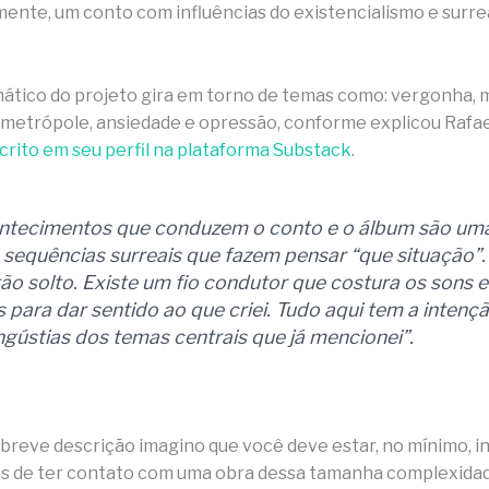
ente, um conto com influências do existencialismo e surre
ático do projeto gira em torno de temas como: vergonha, m
 metrópole, ansiedade e opressão, conforme explicou Rafa
crito em seu perfil na plataforma Substack
.
ntecimentos que conduzem o conto e o álbum são uma
 sequências surreais que fazem pensar “que situação”
ão solto. Existe um fio condutor que costura os sons e
 para dar sentido ao que criei. Tudo aqui tem a intenç
ngústias dos temas centrais que já mencionei”.
 breve descrição imagino que você deve estar, no mínimo, i
os de ter contato com uma obra dessa tamanha complexida