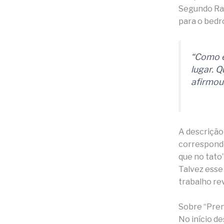
Segundo Raf
para o bedr
“Como e
lugar. 
afirmou 
A descrição
corresponde
que no tato”
Talvez esse
trabalho rev
Sobre “Pre
No início d