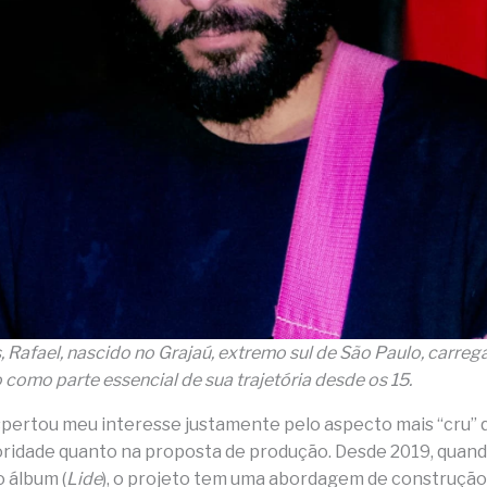
 Rafael, nascido no Grajaú, extremo sul de São Paulo, carreg
omo parte essencial de sua trajetória desde os 15.
spertou meu interesse justamente pelo aspecto mais “cru” q
oridade quanto na proposta de produção. Desde 2019, quan
o álbum (
Lide
), o projeto tem uma abordagem de construção 