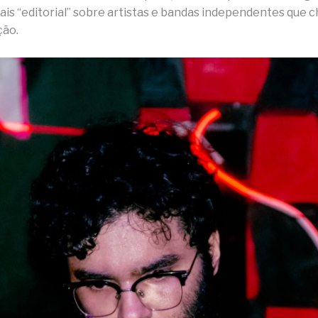
is “editorial” sobre artistas e bandas independentes que
ção.