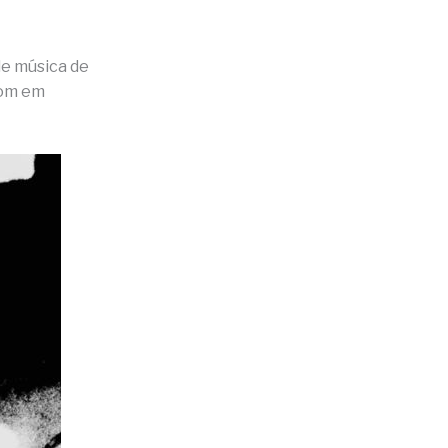
de música de
 som em