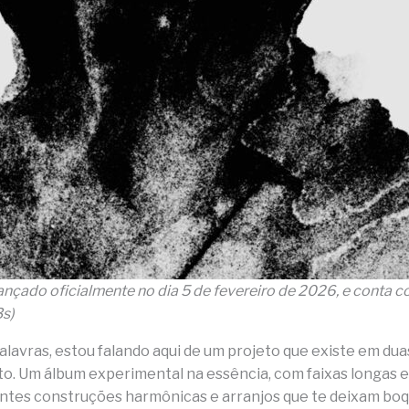
lançado oficialmente no dia 5 de fevereiro de 2026, e conta c
s)
alavras, estou falando aqui de um projeto que existe em dua
to. Um álbum experimental na essência, com faixas longas e
tes construções harmônicas e arranjos que te deixam boqu