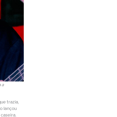
a a
ue trazia,
do lançou
caseira.