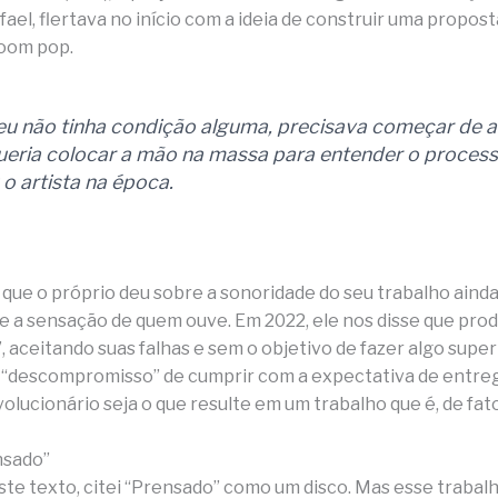
ael, flertava no início com a ideia de construir uma propos
oom pop.
u não tinha condição alguma, precisava começar de 
Queria colocar a mão na massa para entender o process
o artista na época.
 que o próprio deu sobre a sonoridade do seu trabalho aind
 a sensação de quem ouve. Em 2022, ele nos disse que pro
, aceitando suas falhas e sem o objetivo de fazer algo supe
 “descompromisso” de cumprir com a expectativa de entre
olucionário seja o que resulte em um trabalho que é, de fat
nsado”
este texto, citei “Prensado” como um disco. Mas esse trabalh