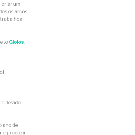
 criar um
odos os arcos
 trabalhos
jeto
Gloios
,
oi
 o devido
o ano de
r e produzir