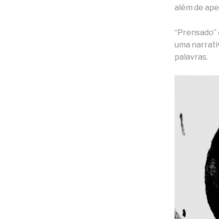
além de ape
“Prensado” 
uma narrativ
palavras.