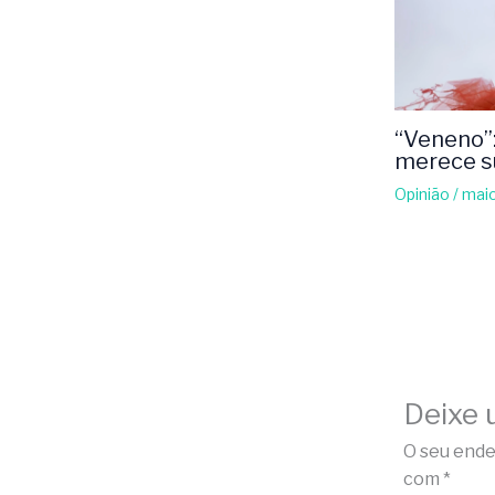
“Veneno”:
merece s
Opinião
/
maio
Deixe 
O seu ende
com
*