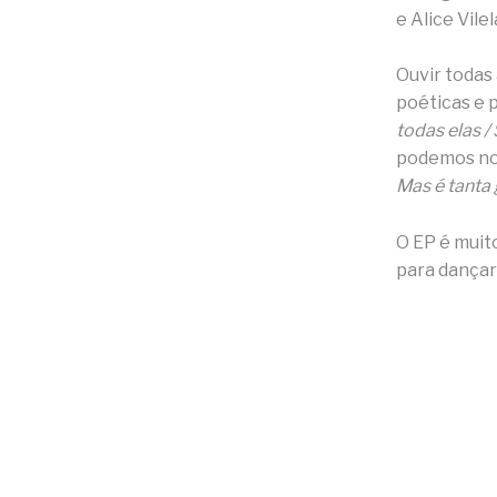
e Alice Vile
Ouvir todas
poéticas e 
todas elas /
podemos nos
Mas é tanta
O EP é muit
para dançar 