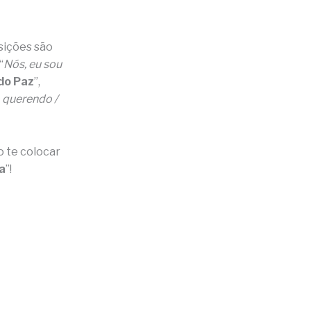
sições são
 “
Nós, eu sou
do Paz
”,
ô querendo /
o te colocar
a
”!