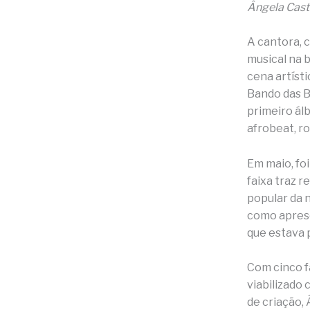
Ângela Cast
A cantora, 
musical na 
cena artíst
Bando das B
primeiro álb
afrobeat, ro
Em maio, foi
faixa traz 
popular da 
como aprese
que estava p
Com cinco fa
viabilizado
de criação,