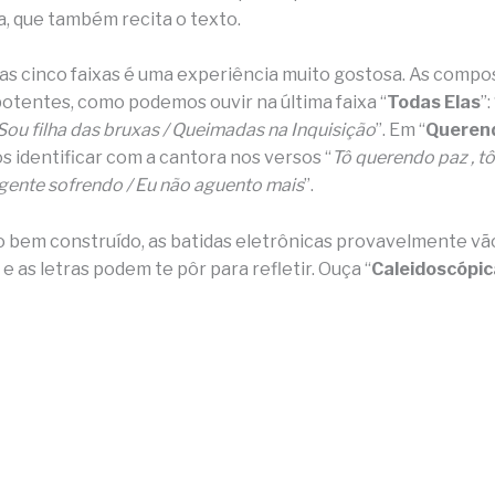
la, que também recita o texto.
 as cinco faixas é uma experiência muito gostosa. As compo
potentes, como podemos ouvir na última faixa “
Todas Elas
”:
 Sou filha das bruxas / Queimadas na Inquisição
”. Em “
Queren
 identificar com a cantora nos versos “
Tô querendo paz , t
 gente sofrendo / Eu não aguento mais
”.
o bem construído, as batidas eletrônicas provavelmente vã
e as letras podem te pôr para refletir. Ouça “
Caleidoscópic