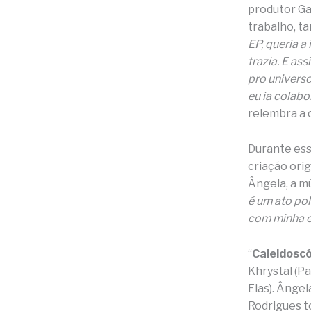
produtor Ga
trabalho, t
EP, queria 
trazia. E as
pro universo
eu ia colabo
relembra a 
Durante es
criação orig
Ângela, a mú
é um ato pol
com minha 
“
Caleidosc
Khrystal (Pa
Elas). Ânge
Rodrigues to