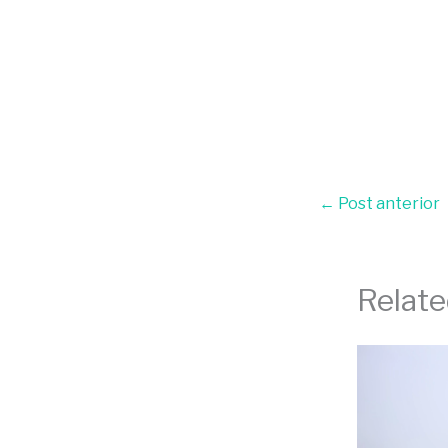
←
Post anterior
Relate