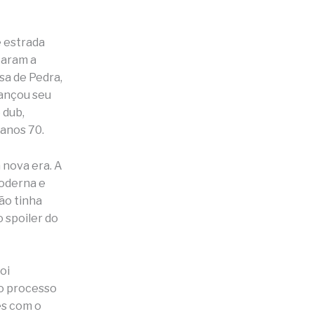
e estrada
caram a
sa de Pedra,
lançou seu
 dub,
 anos 70.
a nova era. A
moderna e
ão tinha
o spoiler do
foi
 o processo
es com o