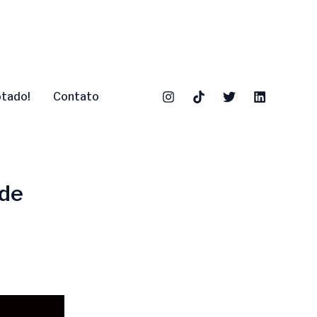
otado!
Contato
 de