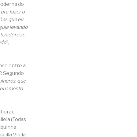
moderna do
pra fazer o
ões que eu
eguia levando
tizadores e
ndo
”,
ose entre a
EP. Segundo
lheres, que
acionamento
hora),
llela (Todas
iquinha
cilla Vilela