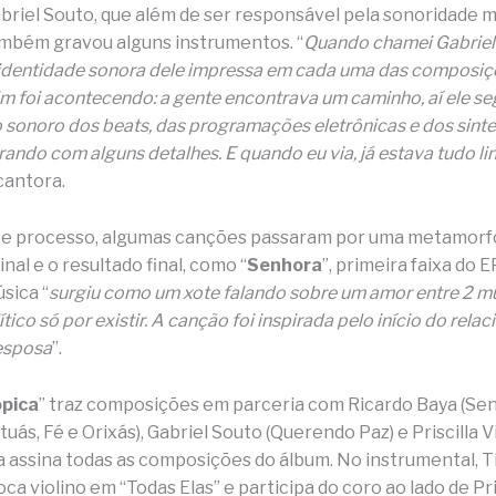
briel Souto, que além de ser responsável pela sonoridade 
ambém gravou alguns instrumentos. “
Quando chamei Gabriel 
a identidade sonora dele impressa em cada uma das composiç
sim foi acontecendo: a gente encontrava um caminho, aí ele s
 sonoro dos beats, das programações eletrônicas e dos sinte
rando com alguns detalhes. E quando eu via, já estava tudo li
cantora.
se processo, algumas canções passaram por uma metamorf
inal e o resultado final, como “
Senhora
”, primeira faixa do 
sica “
surgiu como um xote falando sobre um amor entre 2 mu
ítico só por existir. A canção foi inspirada pelo início do rel
esposa
”.
ópica
” traz composições em parceria com Ricardo Baya (Sen
tuás, Fé e Orixás), Gabriel Souto (Querendo Paz) e Priscilla Vi
la assina todas as composições do álbum. No instrumental, T
ca violino em “Todas Elas” e participa do coro ao lado de Pris