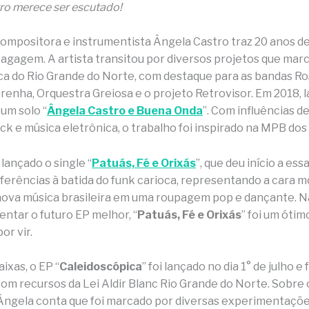
ro merece ser escutado!
compositora e instrumentista Ângela Castro traz 20 anos d
bagagem. A artista transitou por diversos projetos que mar
ica do Rio Grande do Norte, com destaque para as bandas Ro
renha, Orquestra Greiosa e o projeto Retrovisor. Em 2018, 
um solo “
Ângela Castro e Buena Onda
”. Com influências de
ck e música eletrônica, o trabalho foi inspirado na MPB dos
 lançado o single “
Patuás, Fé e Orixás
”, que deu início a ess
referências à batida do funk carioca, representando a cara 
nova música brasileira em uma roupagem pop e dançante. N
ntar o futuro EP melhor, “
Patuás, Fé e Orixás
” foi um ótim
or vir.
ixas, o EP “
Caleidoscópica
” foi lançado no dia 1° de julho e 
 com recursos da Lei Aldir Blanc Rio Grande do Norte. Sobre
 Ângela conta que foi marcado por diversas experimentaçõ