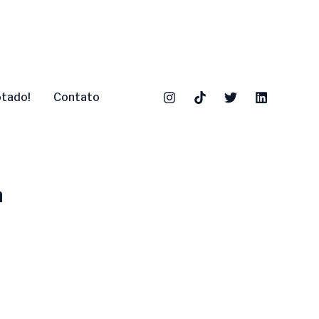
otado!
Contato
a