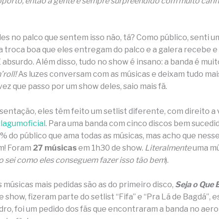
oporto, então a gente é sempre surpreendido com muito car
eles no palco que sentem isso não, tá? Como público, senti 
la troca boa que eles entregam do palco e a galera recebe e
É absurdo. Além disso, tudo no show é insano: a banda é muit
roll!
As luzes conversam com as músicas e deixam tudo mai
vez que passo por um show deles, saio mais fã.
entação, eles têm feito um setlist diferente, com direito a
lagumoficial
. Para uma banda com cinco discos bem sucedidos
% do público que ama todas as músicas, mas acho que ness
m! Foram
27 músicas
em 1h30 de show.
Literalmente
uma mú
o sei como eles conseguem fazer isso tão bem
).
 músicas mais pedidas são as do primeiro disco,
Seja o Que 
e show, fizeram parte do setlist “Fifa” e “Pra Lá de Bagdá”, e
ro, foi um pedido dos fãs que encontraram a banda no aer