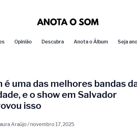
es
Opinião
Descubra
Anota o Álbum
Seja an
 é uma das melhores bandas d
dade, e o show em Salvador
ovou isso
aura Araújo
/
novembro 17, 2025