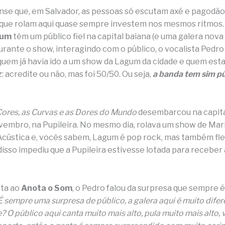
se que, em Salvador, as pessoas só escutam axé e pagodão. 
s que rolam aqui quase sempre investem nos mesmos ritmos
gum
têm um público fiel na capital baiana (e uma galera no
urante o show, interagindo com o público, o vocalista Pedro
uem já havia ido a um show da Lagum da cidade e quem estav
: acredite ou não, mas foi 50/50. Ou seja,
a banda tem sim p
Cores, as Curvas e as Dores do Mundo
desembarcou na capita
ovembro, na Pupileira. No mesmo dia, rolava um show de Mar
cústica e, vocês sabem, Lagum é pop rock, mas também fle
isso impediu que a Pupileira estivesse lotada para receber
sta ao
Anota o Som
, o Pedro falou da surpresa que sempre é
É sempre uma surpresa de público, a galera aqui é muito dife
? O público aqui canta muito mais alto, pula muito mais alto, 