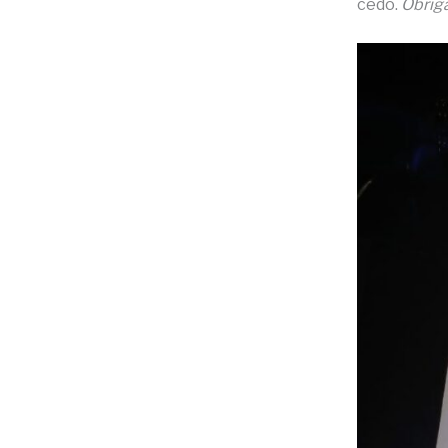
cedo.
Obriga