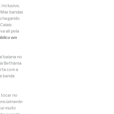
Inclusive,
. Mas bandas
va chegando
 Calais
a ali pela
úblico em
l baiana no
ia Bethânia
rta com a
 a banda
 tocar no
rencialmente
vai muito