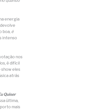
inho quando
uma energia
 devolve
o boa,
é
s intenso
 votação nos
, é difícil
e show eles
sica atrás
Eu Quiser
ssa última,
oporto mais