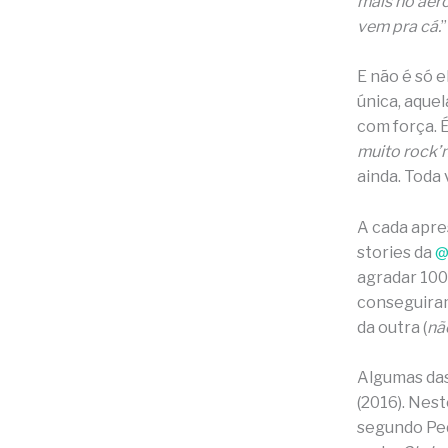
mais no aer
vem pra cá.
”
E não é só 
única, aque
com força. 
muito rock’n’
ainda. Toda 
A cada apres
stories da
@
agradar 100
conseguira
da outra (
nã
Algumas das
(2016). Nest
segundo Ped