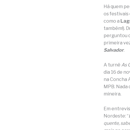
Há quem pen
os festivai
como a
La
também!). D
perguntou q
primeira vez
Salvador
.
A turnê
As 
dia 16 de n
na Concha A
MPB. Nada d
mineira.
Em entrevi
Nordeste: “
quente, sabe