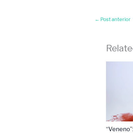
←
Post anterior
Relate
“Veneno”: