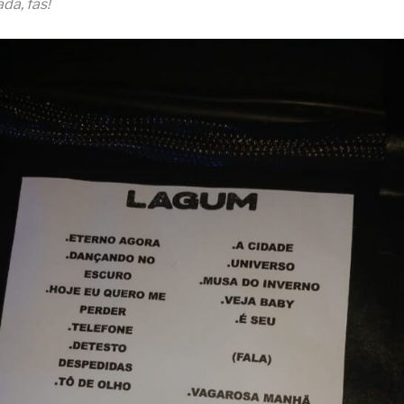
da, fãs!