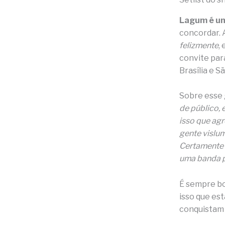
Lagum é um
concordar. 
felizmente
,
convite par
Brasília e S
Sobre esse 
de público, 
isso que agr
gente vislu
Certamente 
uma banda p
É sempre bo
isso que es
conquistam