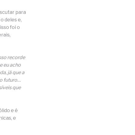
escutar para
o deles e,
sso foi o
rais,
sso recorde
 e eu acho
a, já que a
o futuro…
íveis que
lido e é
icas, e