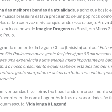
a das melhores bandas da atualidade
, e acho que basta 
A música brasileira estava precisando de um pop rock como 
 eles estão cada vez mais conquistando esse espaço. Prova di
a abrir os shows de
Imagine Dragons
no Brasil, em Minas Ge
ão Paulo.
grande momento da Lagum, Chico (baixista) contou: “
Foi no
em São Paulo acho que a gente fez (show) pra 63 mil pessoas
ega uma experiência e uma energia muito importante pra band
mbra o nosso crescimento e quem sabe os estádios também n
botou a gente num patamar acima em todos os sentidos poss
ode ter
.”
m ver bandas brasileiras tão boas tendo um crescimento só
tá acontecendo com a Lagum. As letras e a sonoridade são ún
 quem escuta.
Vida longa à Lagum!